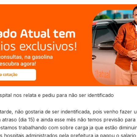
ital nos relata e pediu para não ser identificado
 não gostaria de ser indentificada, pois venho fazer um
atraso (dia 15) e ainda esse mês não temos previsão par
a estamos trabalhando com sobre carga ja que estão diminu
 hospitais administrados pela prefeitura ja pagou o salari