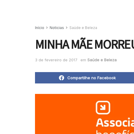
Início
Noticias
Saúde e Beleza
MINHA MÃE MORREU
3 de fevereiro de 2017
em
Saúde e Beleza
Compartilhe no Facebook