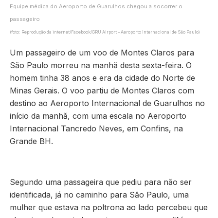
Equipe médica do Aeroporto de Guarulhos chegou a socorrer o
passageiro
(foto: Reproduçăo da internet/Facebook/GRU Airport – Aeroporto Internacional de Săo Paulo)
Um passageiro de um voo de Montes Claros para
Săo Paulo morreu na manhă desta sexta-feira. O
homem tinha 38 anos e era da cidade do Norte de
Minas Gerais. O voo partiu de Montes Claros com
destino ao Aeroporto Internacional de Guarulhos no
início da manhă, com uma escala no Aeroporto
Internacional Tancredo Neves, em Confins, na
Grande BH.
Segundo uma passageira que pediu para năo ser
identificada, já no caminho para Săo Paulo, uma
mulher que estava na poltrona ao lado percebeu que