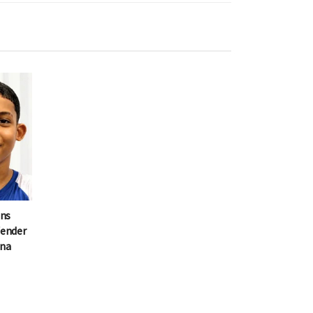
ens
fender
 na