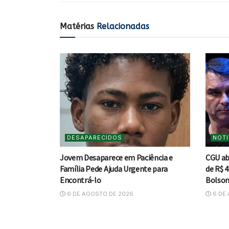
Matérias
Relacionadas
DESAPARECIDOS
NOTI
Jovem Desaparece em Paciência e
CGU ab
Família Pede Ajuda Urgente para
de R$ 4
Encontrá-lo
Bolson
6 DE AGOSTO DE 2026
6 DE 