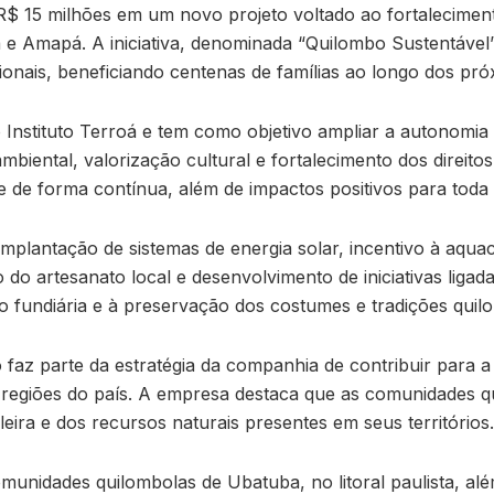
R$ 15 milhões em um novo projeto voltado ao fortalecime
á e Amapá. A iniciativa, denominada “Quilombo Sustentável
cionais, beneficiando centenas de famílias ao longo dos pr
o Instituto Terroá e tem como objetivo ampliar a autonomi
ental, valorização cultural e fortalecimento dos direitos t
 de forma contínua, além de impactos positivos para toda 
a implantação de sistemas de energia solar, incentivo à aqu
 do artesanato local e desenvolvimento de iniciativas liga
o fundiária e à preservação dos costumes e tradições quil
faz parte da estratégia da companhia de contribuir para a
s regiões do país. A empresa destaca que as comunidade
eira e dos recursos naturais presentes em seus territórios.
unidades quilombolas de Ubatuba, no litoral paulista, além