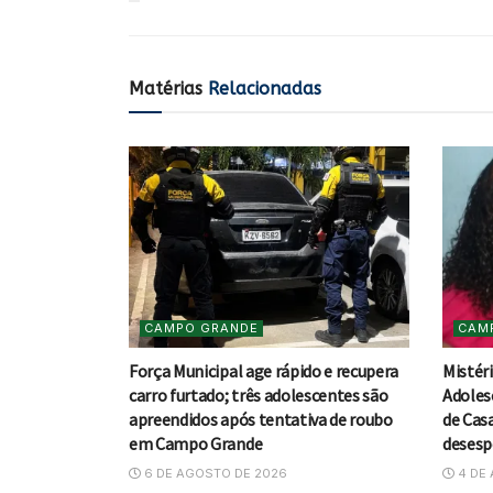
Matérias
Relacionadas
CAMPO GRANDE
CAM
Força Municipal age rápido e recupera
Mistér
carro furtado; três adolescentes são
Adoles
apreendidos após tentativa de roubo
de Casa
em Campo Grande
deses
6 DE AGOSTO DE 2026
4 DE 