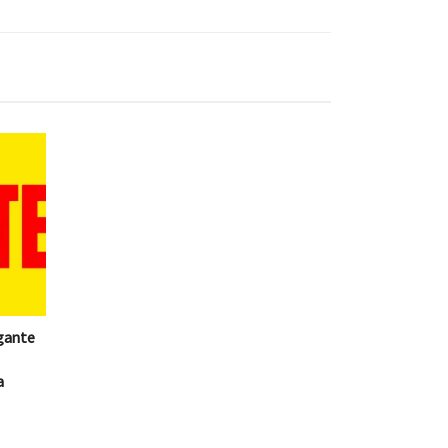
gante
a