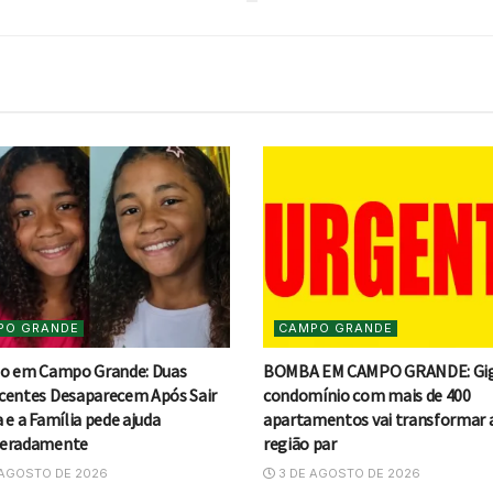
PO GRANDE
CAMPO GRANDE
io em Campo Grande: Duas
BOMBA EM CAMPO GRANDE: Gi
centes Desaparecem Após Sair
condomínio com mais de 400
 e a Família pede ajuda
apartamentos vai transformar 
peradamente
região par
AGOSTO DE 2026
3 DE AGOSTO DE 2026