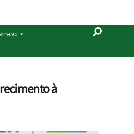
enimento
orecimento à