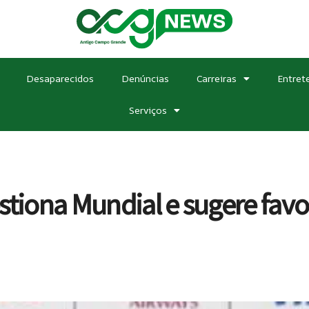
Desaparecidos
Denúncias
Carreiras
Entret
Serviços
stiona Mundial e sugere fav