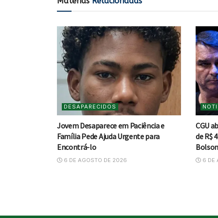
Matérias
Relacionadas
DESAPARECIDOS
NOTI
Jovem Desaparece em Paciência e
CGU ab
Família Pede Ajuda Urgente para
de R$ 4
Encontrá-lo
Bolson
6 DE AGOSTO DE 2026
6 DE 