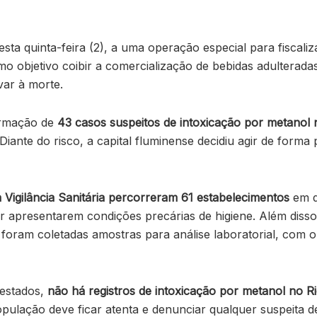
nesta quinta-feira (2), a uma operação especial para fiscal
o objetivo coibir a comercialização de bebidas adulterada
var à morte.
firmação de
43 casos suspeitos de intoxicação por metanol n
 Diante do risco, a capital fluminense decidiu agir de forma 
 Vigilância Sanitária percorreram 61 estabelecimentos
em d
 apresentarem condições precárias de higiene. Além diss
oram coletadas amostras para análise laboratorial, com o o
 estados,
não há registros de intoxicação por metanol no 
pulação deve ficar atenta e denunciar qualquer suspeita d