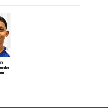
ens
fender
 na