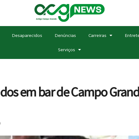
Desaparecidos
Denúncias
Carreiras
Entret
Serviços
eados em bar de Campo Grand
s