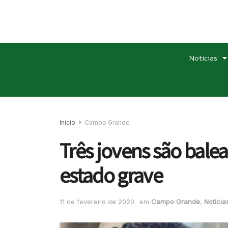
Noticias
Início
Campo Grande
Três jovens são bal
estado grave
11 de fevereiro de 2020
em
Campo Grande
,
Noticia