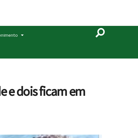
enimento
e e dois ficam em