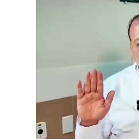
de
vídeo