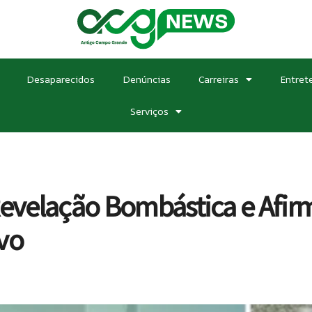
Desaparecidos
Denúncias
Carreiras
Entret
Serviços
Revelação Bombástica e Afir
vo