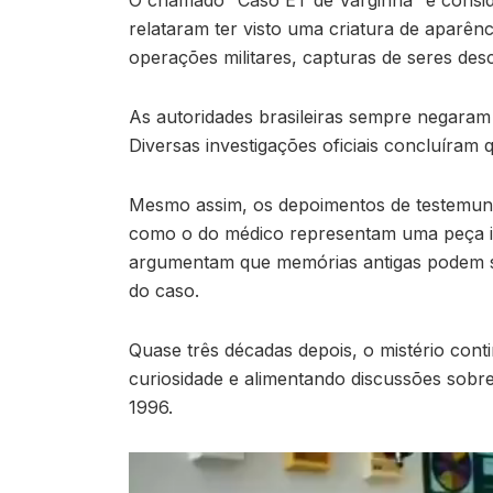
O chamado “Caso ET de Varginha” é consid
relataram ter visto uma criatura de aparê
operações militares, capturas de seres des
As autoridades brasileiras sempre negaram 
Diversas investigações oficiais concluíram 
Mesmo assim, os depoimentos de testemunha
como o do médico representam uma peça imp
argumentam que memórias antigas podem ser
do caso.
Quase três décadas depois, o mistério cont
curiosidade e alimentando discussões sobre
1996.
Tocador