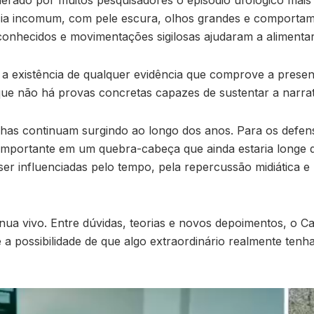
erado por muitos pesquisadores o episódio ufológico mais
ncia incomum, com pele escura, olhos grandes e comporta
conhecidos e movimentações sigilosas ajudaram a alimenta
a existência de qualquer evidência que comprove a presenç
que não há provas concretas capazes de sustentar a narrati
s continuam surgindo ao longo dos anos. Para os defensor
ortante em um quebra-cabeça que ainda estaria longe de 
 influenciadas pelo tempo, pela repercussão midiática e 
inua vivo. Entre dúvidas, teorias e novos depoimentos, o 
 a possibilidade de que algo extraordinário realmente tenh