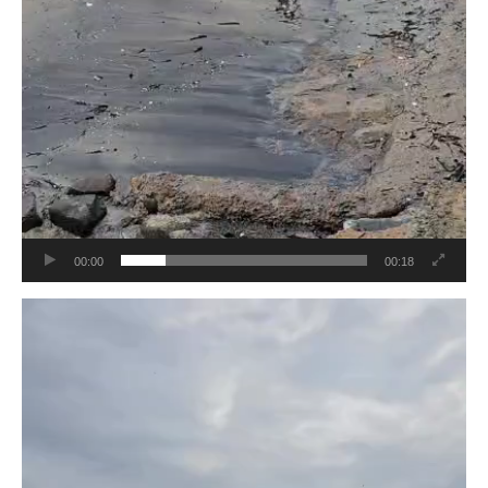
00:00
00:18
Tocador
de
vídeo