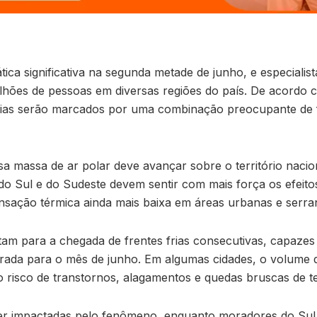
ica significativa na segunda metade de junho, e especialist
hões de pessoas em diversas regiões do país. De acordo c
s dias serão marcados por uma combinação preocupante de 
 massa de ar polar deve avançar sobre o território naci
do Sul e do Sudeste devem sentir com mais força os efeito
sação térmica ainda mais baixa em áreas urbanas e serra
ntam para a chegada de frentes frias consecutivas, capaze
trada para o mês de junho. Em algumas cidades, o volume d
 risco de transtornos, alagamentos e quedas bruscas de t
 impactadas pelo fenômeno, enquanto moradores do Sul do