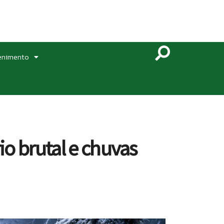
enimento
o brutal e chuvas