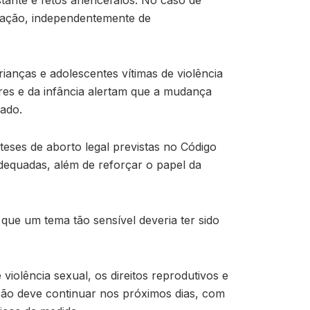
estante e fetos anencéfalos. No caso de
slação, independentemente de
rianças e adolescentes vítimas de violência
eres e da infância alertam que a mudança
uado.
eses de aborto legal previstas no Código
dequadas, além de reforçar o papel da
que um tema tão sensível deveria ter sido
violência sexual, os direitos reprodutivos e
ssão deve continuar nos próximos dias, com