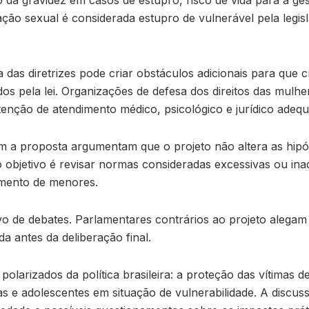
ão da gravidez em casos de estupro, risco de vida para a g
ção sexual é considerada estupro de vulnerável pela legi
das diretrizes pode criar obstáculos adicionais para que c
os pela lei. Organizações de defesa dos direitos das mulh
tenção de atendimento médico, psicológico e jurídico adeq
m a proposta argumentam que o projeto não altera as hipót
 objetivo é revisar normas consideradas excessivas ou ina
dimento de menores.
o de debates. Parlamentares contrários ao projeto alegam 
a antes da deliberação final.
larizados da política brasileira: a proteção das vítimas de 
as e adolescentes em situação de vulnerabilidade. A discu