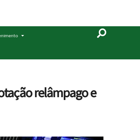
enimento
votação relâmpago e